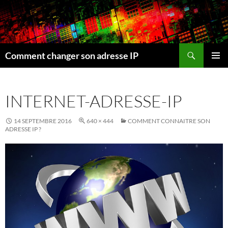
Recherche
Comment changer son adresse IP
ALLER
MENU
AU
PRINCI
CONTENU
INTERNET-ADRESSE-IP
14 SEPTEMBRE 2016
640 × 444
COMMENT CONNAITRE SON
ADRESSE IP ?