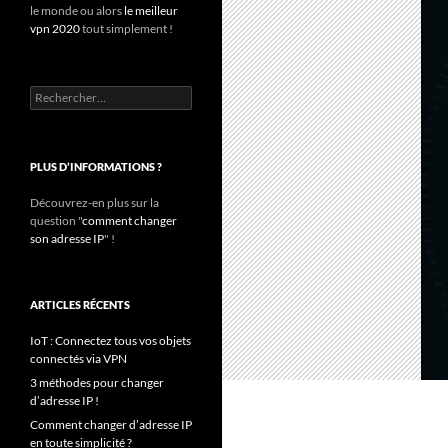
le monde ou alors
le meilleur
vpn 2020
tout simplement !
Rechercher :
PLUS D’INFORMATIONS ?
Découvrez-en plus sur la
question "
comment changer
son adresse IP
" !
ARTICLES RÉCENTS
IoT : Connectez tous vos objets
connectés via VPN
3 méthodes pour changer
d’adresse IP !
Comment changer d’adresse IP
en toute simplicité ?