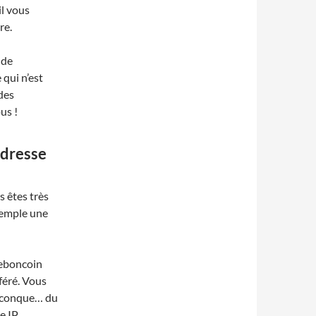
il vous
re.
 de
 qui n’est
des
us !
adresse
 êtes très
xemple une
Leboncoin
féré. Vous
elconque… du
e IP