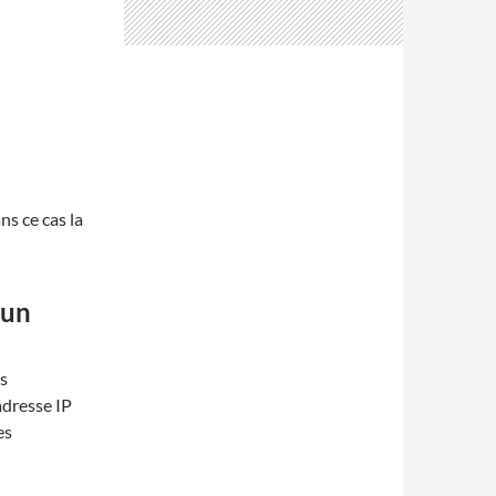
ns ce cas la
 un
ès
adresse IP
es