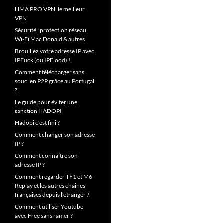
HMA PRO VPN, le meilleur
VPN
Sécurité : protection réseau
Wi-Fi Mac Donald & autres
Brouillez votre adresse IP avec
IPFuck (ou IPFlood) !
Comment télécharger sans
souci en P2P grâce au Portugal
?
Le guide pour éviter une
sanction HADOPI
Hadopi c’est fini ?
Comment changer son adresse
IP ?
Comment connaitre son
adresse IP ?
Comment regarder TF1 et M6
Replay et les autres chaines
françaises depuis l’étranger ?
Comment utiliser Youtube
avec Free sans ramer ?