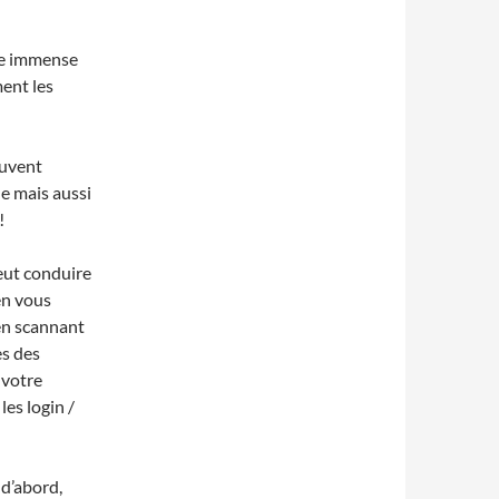
ne immense
ent les
euvent
le mais aussi
!
eut conduire
en vous
en scannant
es des
 votre
les login /
 d’abord,