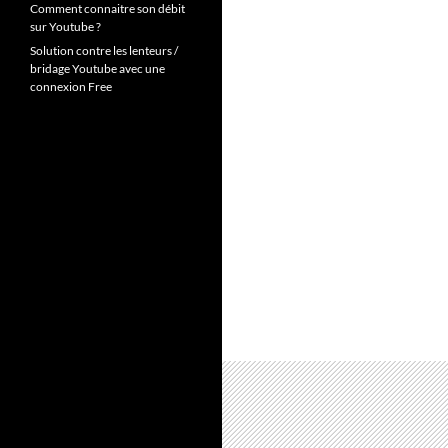
Comment connaitre son débit
sur Youtube ?
Solution contre les lenteurs /
bridage Youtube avec une
connexion Free