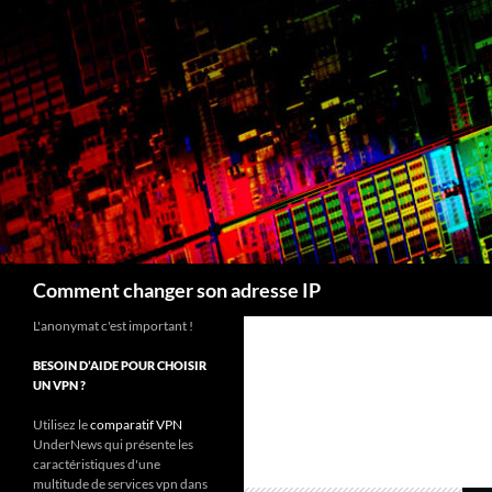
Recherche
Comment changer son adresse IP
L'anonymat c'est important !
BESOIN D’AIDE POUR CHOISIR
UN VPN ?
Utilisez le
comparatif VPN
UnderNews qui présente les
caractéristiques d'une
multitude de services vpn dans