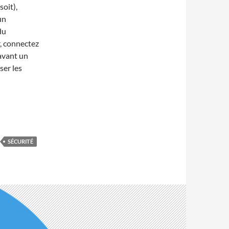
soit),
un
du
r, connectez
avant un
ser les
SÉCURITÉ