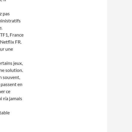
z pas
inistratifs
e.
 TF1, France
Netflix FR.
sur une
rtains jeux,
ne solution.
en souvent,
s passent en
er ce
i n’a jamais
table